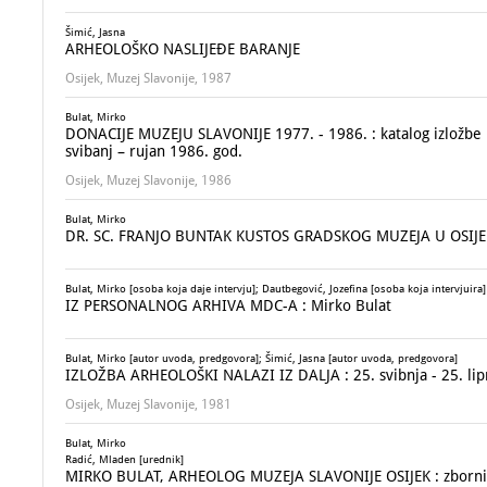
Šimić, Jasna
ARHEOLOŠKO NASLIJEĐE BARANJE
Osijek, Muzej Slavonije, 1987
Bulat, Mirko
DONACIJE MUZEJU SLAVONIJE 1977. - 1986. : katalog izložbe
svibanj – rujan 1986. god.
Osijek, Muzej Slavonije, 1986
Bulat, Mirko
DR. SC. FRANJO BUNTAK KUSTOS GRADSKOG MUZEJA U OSIJ
Bulat, Mirko [osoba koja daje intervju]; Dautbegović, Jozefina [osoba koja intervjuira]
IZ PERSONALNOG ARHIVA MDC-A : Mirko Bulat
Bulat, Mirko [autor uvoda, predgovora]; Šimić, Jasna [autor uvoda, predgovora]
IZLOŽBA ARHEOLOŠKI NALAZI IZ DALJA : 25. svibnja - 25. lip
Osijek, Muzej Slavonije, 1981
Bulat, Mirko
Radić, Mladen [urednik]
MIRKO BULAT, ARHEOLOG MUZEJA SLAVONIJE OSIJEK : zborni