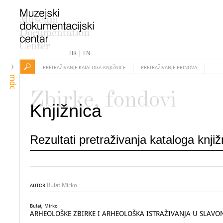
HR
|
EN
PRETRAŽIVANJE KATALOGA KNJIŽNICE
PRETRAŽIVANJE PRINOVA
mdc
Zbirke, fondovi
Knjižnica
Rezultati pretraživanja kataloga knji
Bulat Mirko
AUTOR
Bulat, Mirko
ARHEOLOŠKE ZBIRKE I ARHEOLOŠKA ISTRAŽIVANJA U SLAVON