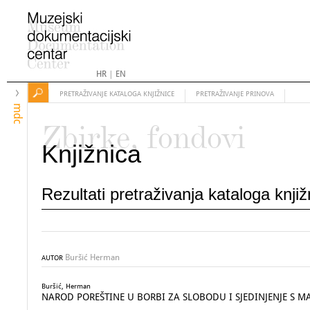
HR
|
EN
PRETRAŽIVANJE KATALOGA KNJIŽNICE
PRETRAŽIVANJE PRINOVA
mdc
Zbirke, fondovi
Knjižnica
Rezultati pretraživanja kataloga knji
Buršić Herman
AUTOR
Buršić, Herman
NAROD POREŠTINE U BORBI ZA SLOBODU I SJEDINJENJE S M