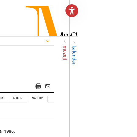
muzeji
kalendar
NA
AUTOR
NASLOV
a, 1986.