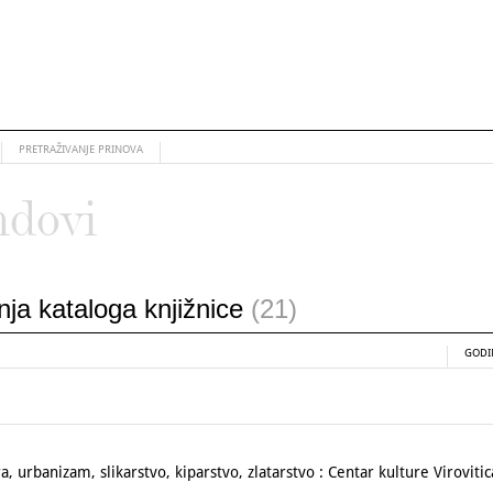
PRETRAŽIVANJE PRINOVA
ndovi
anja kataloga knjižnice
(21)
GODI
 urbanizam, slikarstvo, kiparstvo, zlatarstvo : Centar kulture Virovitic