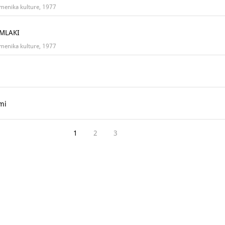
omenika kulture, 1977
 MLAKI
omenika kulture, 1977
mi
1
2
3