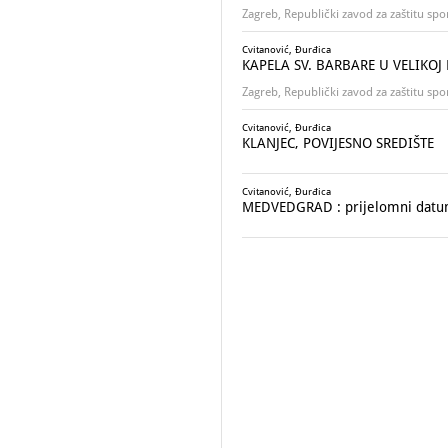
Zagreb, Republički zavod za zaštitu sp
Cvitanović, Đurđica
KAPELA SV. BARBARE U VELIKOJ
Zagreb, Republički zavod za zaštitu sp
Cvitanović, Đurđica
KLANJEC, POVIJESNO SREDIŠTE
Cvitanović, Đurđica
MEDVEDGRAD : prijelomni datu