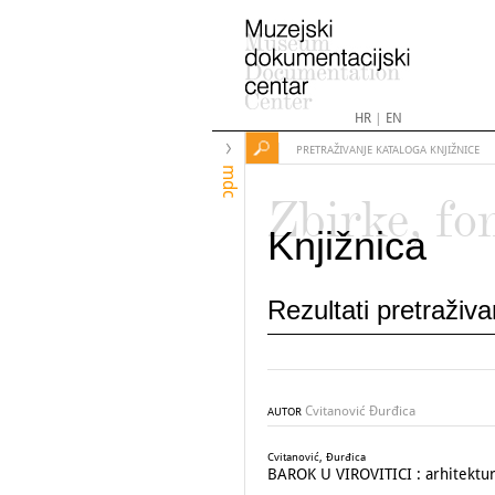
HR
|
EN
PRETRAŽIVANJE KATALOGA KNJIŽNICE
mdc
Zbirke, fo
Knjižnica
Rezultati pretraživ
Cvitanović Đurđica
AUTOR
Cvitanović, Đurđica
BAROK U VIROVITICI : arhitektura,