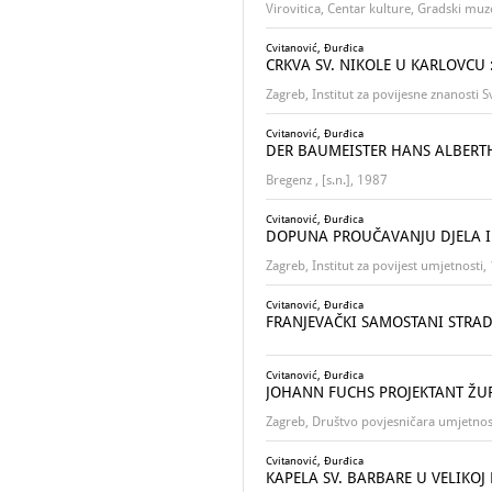
Virovitica, Centar kulture, Gradski muz
Cvitanović, Đurđica
CRKVA SV. NIKOLE U KARLOVCU : 
Zagreb, Institut za povijesne znanosti 
Cvitanović, Đurđica
DER BAUMEISTER HANS ALBERT
Bregenz , [s.n.], 1987
Cvitanović, Đurđica
DOPUNA PROUČAVANJU DJELA I
Zagreb, Institut za povijest umjetnosti
Cvitanović, Đurđica
FRANJEVAČKI SAMOSTANI STRA
Cvitanović, Đurđica
JOHANN FUCHS PROJEKTANT ŽU
Zagreb, Društvo povjesničara umjetnos
Cvitanović, Đurđica
KAPELA SV. BARBARE U VELIKOJ