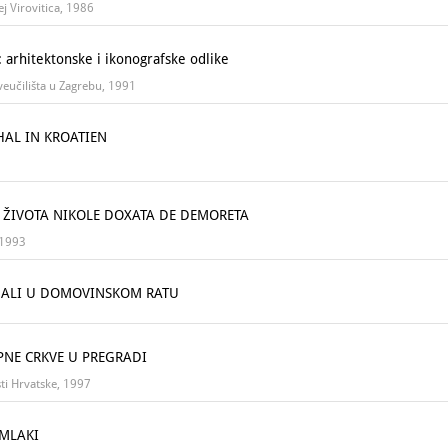
ej Virovitica, 1986
arhitektonske i ikonografske odlike
Sveučilišta u Zagrebu, 1991
HAL IN KROATIEN
 ŽIVOTA NIKOLE DOXATA DE DEMORETA
, 1993
DALI U DOMOVINSKOM RATU
PNE CRKVE U PREGRADI
ti Hrvatske, 1997
 MLAKI