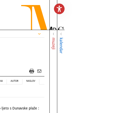
muzeji
kalendar
NA
AUTOR
NASLOV
 ljeto s Dunavske plaže :