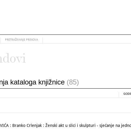
PRETRAŽIVANJE PRINOVA
ndovi
anja kataloga knjižnice
(85)
GODI
 : Branko Crlenjak : Ženski akt u slici i skulpturi - sjećanje na jedno