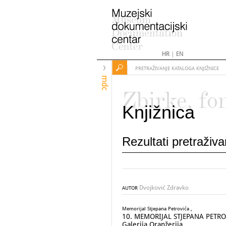
HR
|
EN
PRETRAŽIVANJE KATALOGA KNJIŽNICE
mdc
Zbirke, fo
Knjižnica
Rezultati pretraživ
Dvojković Zdravko
AUTOR
Memorijal Stjepana Petrovića ,
10. MEMORIJAL STJEPANA PETROVIĆA
Galerija Oranžerija