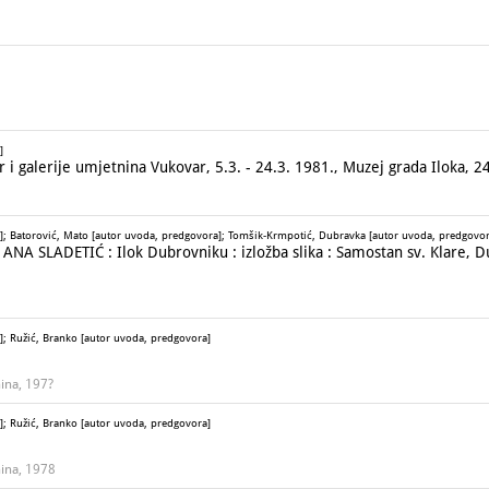
]
 i galerije umjetnina Vukovar, 5.3. - 24.3. 1981., Muzej grada Iloka, 24
]; Batorović, Mato [autor uvoda, predgovora]; Tomšik-Krmpotić, Dubravka [autor uvoda, predgovor
A SLADETIĆ : Ilok Dubrovniku : izložba slika : Samostan sv. Klare, Dub
]; Ružić, Branko [autor uvoda, predgovora]
nina, 197?
]; Ružić, Branko [autor uvoda, predgovora]
nina, 1978