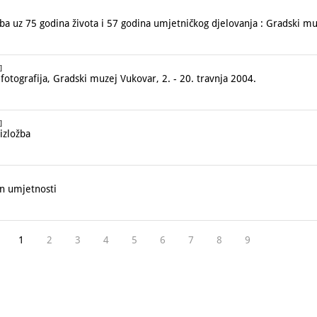
a uz 75 godina života i 57 godina umjetničkog djelovanja : Gradski mu
]
fotografija, Gradski muzej Vukovar, 2. - 20. travnja 2004.
]
izložba
n umjetnosti
1
2
3
4
5
6
7
8
9