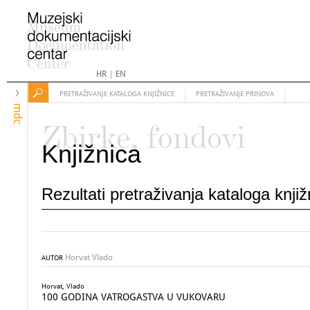
HR
|
EN
PRETRAŽIVANJE KATALOGA KNJIŽNICE
PRETRAŽIVANJE PRINOVA
mdc
Zbirke, fondovi
Knjižnica
Rezultati pretraživanja kataloga knji
Horvat Vlado
AUTOR
Horvat, Vlado
100 GODINA VATROGASTVA U VUKOVARU