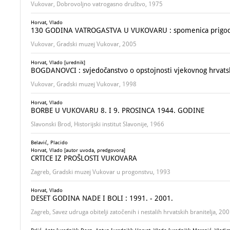
Vukovar, Dobrovoljno vatrogasno društvo, 1975
Horvat, Vlado
130 GODINA VATROGASTVA U VUKOVARU : spomenica prigodom
Vukovar, Gradski muzej Vukovar, 2005
Horvat, Vlado [urednik]
BOGDANOVCI : svjedočanstvo o opstojnosti vjekovnog hrvats
Vukovar, Gradski muzej Vukovar, 1998
Horvat, Vlado
BORBE U VUKOVARU 8. I 9. PROSINCA 1944. GODINE
Slavonski Brod, Historijski institut Slavonije, 1966
Belavić, Placido
Horvat, Vlado [autor uvoda, predgovora]
CRTICE IZ PROŠLOSTI VUKOVARA
Zagreb, Gradski muzej Vukovar u progonstvu, 1993
Horvat, Vlado
DESET GODINA NADE I BOLI : 1991. - 2001.
Zagreb, Savez udruga obitelji zatočenih i nestalih hrvatskih branitelja, 20