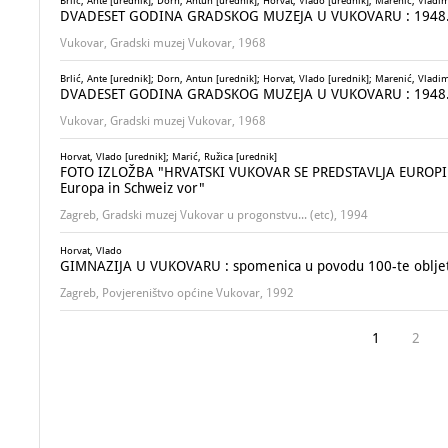
Brlić, Ante [urednik]; Dorn, Antun [urednik]; Horvat, Vlado [urednik]; Marenić, Vladim
DVADESET GODINA GRADSKOG MUZEJA U VUKOVARU : 1948. 
Vukovar, Gradski muzej Vukovar, 1968
Brlić, Ante [urednik]; Dorn, Antun [urednik]; Horvat, Vlado [urednik]; Marenić, Vladim
DVADESET GODINA GRADSKOG MUZEJA U VUKOVARU : 1948. 
Vukovar, Gradski muzej Vukovar, 1968
Horvat, Vlado [urednik]; Marić, Ružica [urednik]
FOTO IZLOŽBA "HRVATSKI VUKOVAR SE PREDSTAVLJA EUROPI U Š
Europa in Schweiz vor"
Zagreb, Gradski muzej Vukovar u progonstvu... (etc), 1994
Horvat, Vlado
GIMNAZIJA U VUKOVARU : spomenica u povodu 100-te obljetn
Zagreb, Povjereništvo općine Vukovar, 1992
1
2