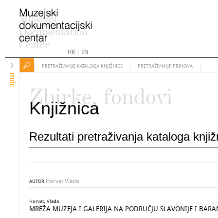
HR
|
EN
PRETRAŽIVANJE KATALOGA KNJIŽNICE
PRETRAŽIVANJE PRINOVA
mdc
Zbirke, fondovi
Knjižnica
Rezultati pretraživanja kataloga knji
Horvat Vlado
AUTOR
Horvat, Vlado
MREŽA MUZEJA I GALERIJA NA PODRUČJU SLAVONIJE I BARANJE