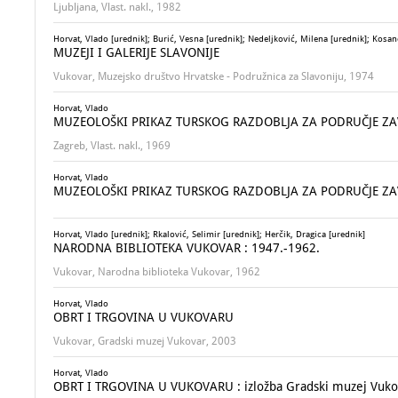
Ljubljana, Vlast. nakl., 1982
Horvat, Vlado [urednik]; Burić, Vesna [urednik]; Nedeljković, Milena [urednik]; Kosan
MUZEJI I GALERIJE SLAVONIJE
Vukovar, Muzejsko društvo Hrvatske - Podružnica za Slavoniju, 1974
Horvat, Vlado
MUZEOLOŠKI PRIKAZ TURSKOG RAZDOBLJA ZA PODRUČJE ZAV
Zagreb, Vlast. nakl., 1969
Horvat, Vlado
MUZEOLOŠKI PRIKAZ TURSKOG RAZDOBLJA ZA PODRUČJE ZAV
Horvat, Vlado [urednik]; Rkalović, Selimir [urednik]; Herčik, Dragica [urednik]
NARODNA BIBLIOTEKA VUKOVAR : 1947.-1962.
Vukovar, Narodna biblioteka Vukovar, 1962
Horvat, Vlado
OBRT I TRGOVINA U VUKOVARU
Vukovar, Gradski muzej Vukovar, 2003
Horvat, Vlado
OBRT I TRGOVINA U VUKOVARU : izložba Gradski muzej Vukova