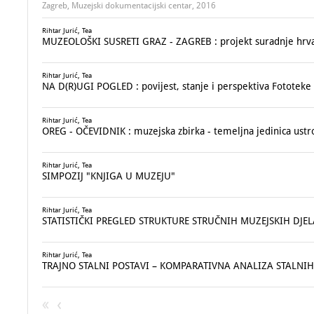
Zagreb, Muzejski dokumentacijski centar, 2016
Rihtar Jurić, Tea
MUZEOLOŠKI SUSRETI GRAZ - ZAGREB : projekt suradnje hrvats
Rihtar Jurić, Tea
NA D(R)UGI POGLED : povijest, stanje i perspektiva Fototek
Rihtar Jurić, Tea
OREG - OČEVIDNIK : muzejska zbirka - temeljna jedinica ust
Rihtar Jurić, Tea
SIMPOZIJ "KNJIGA U MUZEJU"
Rihtar Jurić, Tea
STATISTIČKI PREGLED STRUKTURE STRUČNIH MUZEJSKIH DJEL
Rihtar Jurić, Tea
TRAJNO STALNI POSTAVI – KOMPARATIVNA ANALIZA STALNI