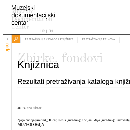
HR
|
EN
PRETRAŽIVANJE KATALOGA KNJIŽNICE
PRETRAŽIVANJE PRINOVA
mdc
Zbirke, fondovi
Knjižnica
Rezultati pretraživanja kataloga knji
tea rihtar
AUTOR
Zgaga, Višnja [urednik]; Bučar, Denis [suradnik]; Kocijan, Maja [suradnik]; Radovanlija
MUZEOLOGIJA