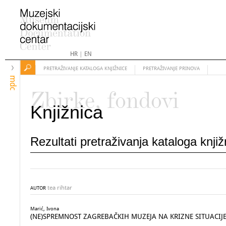
HR
|
EN
PRETRAŽIVANJE KATALOGA KNJIŽNICE
PRETRAŽIVANJE PRINOVA
mdc
Zbirke, fondovi
Knjižnica
Rezultati pretraživanja kataloga knji
tea rihtar
AUTOR
Marić, Ivona
(NE)SPREMNOST ZAGREBAČKIH MUZEJA NA KRIZNE SITUACIJ