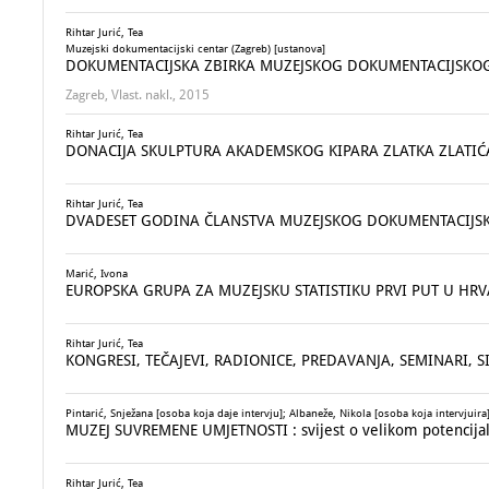
Rihtar Jurić, Tea
Muzejski dokumentacijski centar (Zagreb) [ustanova]
DOKUMENTACIJSKA ZBIRKA MUZEJSKOG DOKUMENTACIJSKOG CEN
Zagreb, Vlast. nakl., 2015
Rihtar Jurić, Tea
DONACIJA SKULPTURA AKADEMSKOG KIPARA ZLATKA ZLATI
Rihtar Jurić, Tea
DVADESET GODINA ČLANSTVA MUZEJSKOG DOKUMENTACIJSKO
Marić, Ivona
EUROPSKA GRUPA ZA MUZEJSKU STATISTIKU PRVI PUT U HRV
Rihtar Jurić, Tea
KONGRESI, TEČAJEVI, RADIONICE, PREDAVANJA, SEMINARI, S
Pintarić, Snježana [osoba koja daje intervju]; Albaneže, Nikola [osoba koja intervjuira];
MUZEJ SUVREMENE UMJETNOSTI : svijest o velikom potencija
Rihtar Jurić, Tea