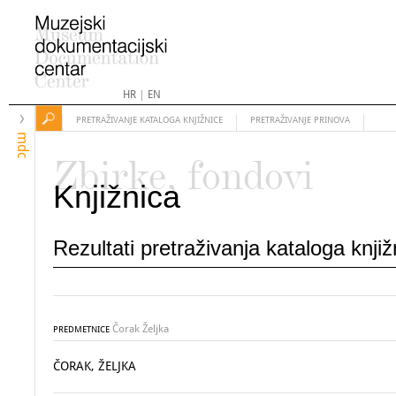
HR
|
EN
PRETRAŽIVANJE KATALOGA KNJIŽNICE
PRETRAŽIVANJE PRINOVA
mdc
Zbirke, fondovi
Knjižnica
Rezultati pretraživanja kataloga knji
Čorak Željka
PREDMETNICE
ČORAK, ŽELJKA