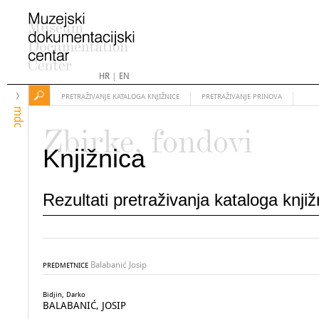
HR
|
EN
PRETRAŽIVANJE KATALOGA KNJIŽNICE
PRETRAŽIVANJE PRINOVA
mdc
Zbirke, fondovi
Knjižnica
Rezultati pretraživanja kataloga knji
Balabanić Josip
PREDMETNICE
Bidjin, Darko
BALABANIĆ, JOSIP