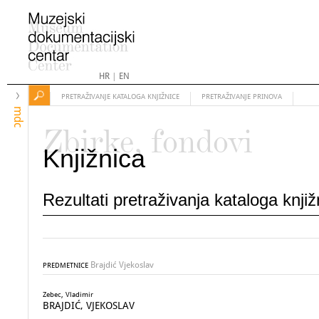
HR
|
EN
PRETRAŽIVANJE KATALOGA KNJIŽNICE
PRETRAŽIVANJE PRINOVA
mdc
Zbirke, fondovi
Knjižnica
Rezultati pretraživanja kataloga knji
Brajdić Vjekoslav
PREDMETNICE
Zebec, Vladimir
BRAJDIĆ, VJEKOSLAV