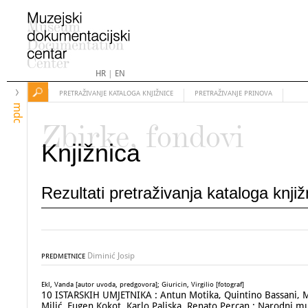
HR
|
EN
PRETRAŽIVANJE KATALOGA KNJIŽNICE
PRETRAŽIVANJE PRINOVA
mdc
Zbirke, fondovi
Knjižnica
Rezultati pretraživanja kataloga knji
Diminić Josip
PREDMETNICE
Ekl, Vanda [autor uvoda, predgovora]; Giuricin, Virgilio [fotograf]
10 ISTARSKIH UMJETNIKA : Antun Motika, Quintino Bassani, Ma
Milić, Eugen Kokot, Karlo Paliska, Renato Percan : Narodni mu