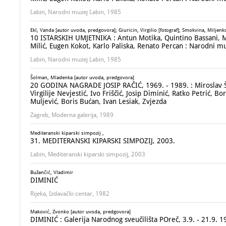
Labin, Narodni muzej Labin, 1985
Ekl, Vanda [autor uvoda, predgovora]; Giuricin, Virgilio [fotograf]; Smokvina, Miljenko 
10 ISTARSKIH UMJETNIKA : Antun Motika, Quintino Bassani, Ma
Milić, Eugen Kokot, Karlo Paliska, Renato Percan : Narodni mu
Labin, Narodni muzej Labin, 1985
Šolman, Mladenka [autor uvoda, predgovora]
20 GODINA NAGRADE JOSIP RAČIĆ, 1969. - 1989. : Miroslav Šu
Virgilije Nevjestić, Ivo Friščić, Josip Diminić, Ratko Petrić, B
Muljević, Boris Bućan, Ivan Lesiak, Zvjezda
Zagreb, Moderna galerija, 1989
Mediteranski kiparski simpozij ,
31. MEDITERANSKI KIPARSKI SIMPOZIJ, 2003.
Labin, Mediteranski kiparski simpozij, 2003
Bužančić, Vladimir
DIMINIĆ
Rijeka, Izdavački centar, 1982
Maković, Zvonko [autor uvoda, predgovora]
DIMINIĆ : Galerija Narodnog sveučilišta POreč, 3.9. - 21.9. 1