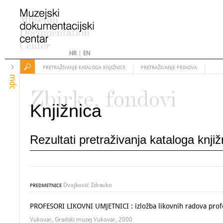
HR
|
EN
PRETRAŽIVANJE KATALOGA KNJIŽNICE
PRETRAŽIVANJE PRINOVA
mdc
Zbirke, fondovi
Knjižnica
Rezultati pretraživanja kataloga knji
Dvojković Zdravko
PREDMETNICE
PROFESORI LIKOVNI UMJETNICI : izložba likovnih radova prof
Vukovar, Gradski muzej Vukovar, 2000