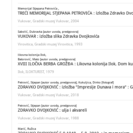
Memorijal Stjepana Petrovića ,
TREĆI MEMORIJAL STJEPANA PETROVIĆA : izložba Zdravko Dvojk
Vukovar, Gradski muzej Vukovar, 2004
Sabolić, Dubravka [autor uvoda, predgovora]
VUKOVAR : izložba slika Zdravka Dvojkovića
Virovitica, Gradski muzej Virovitica, 1993
likovna kolonija Ilok,
Batorović, Mato [autor uvoda, predgovora]
XVIII ILOČKA BERBA GROŽĐA : Likovna kolonija Ilok, Dom kul
Ilok, ILOKTURIST, 1979
Petrović, Stjepan [autor uvoda, predgovora]; Kukuljica, Dinko [fotograf]
ZDRAVKO DVOJKOVIĆ : izložba "Impresije Dunava i mora" : Gra
Vukovar, Gradski muzej Vukovar, 2018
Petrović, Stjepan [autor uvoda, predgovora]
ZDRAVKO DVOJKOVIĆ : ulja i akvareli
Vukovar, Gradski muzej Vukovar, 1988
Marić, Ružica