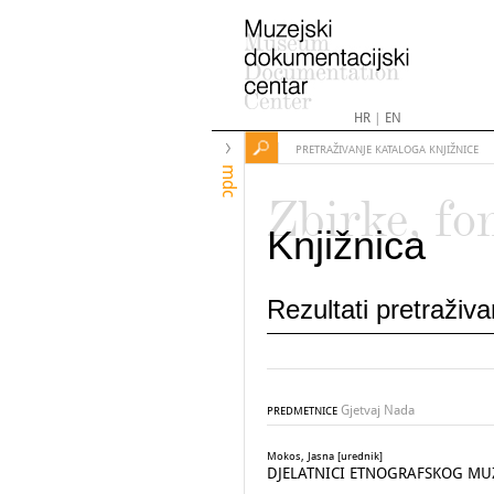
HR
|
EN
PRETRAŽIVANJE KATALOGA KNJIŽNICE
mdc
Zbirke, fo
Knjižnica
Rezultati pretraživ
Gjetvaj Nada
PREDMETNICE
Mokos, Jasna [urednik]
DJELATNICI ETNOGRAFSKOG MUZE