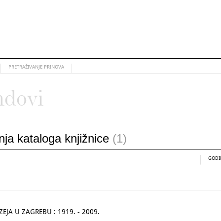
PRETRAŽIVANJE PRINOVA
ndovi
anja kataloga knjižnice
(1)
GODI
JA U ZAGREBU : 1919. - 2009.