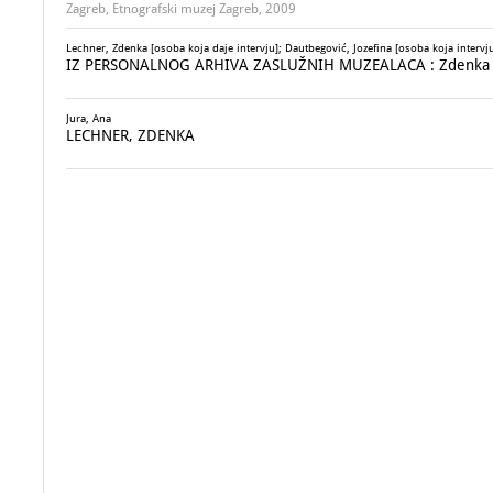
Zagreb, Etnografski muzej Zagreb, 2009
Lechner, Zdenka [osoba koja daje intervju]; Dautbegović, Jozefina [osoba koja intervju
IZ PERSONALNOG ARHIVA ZASLUŽNIH MUZEALACA : Zdenka 
Jura, Ana
LECHNER, ZDENKA