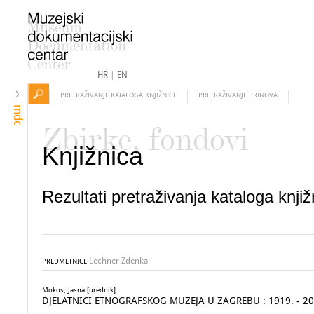
HR
|
EN
PRETRAŽIVANJE KATALOGA KNJIŽNICE
PRETRAŽIVANJE PRINOVA
mdc
Zbirke, fondovi
Knjižnica
Rezultati pretraživanja kataloga knji
Lechner Zdenka
PREDMETNICE
Mokos, Jasna [urednik]
DJELATNICI ETNOGRAFSKOG MUZEJA U ZAGREBU : 1919. - 20