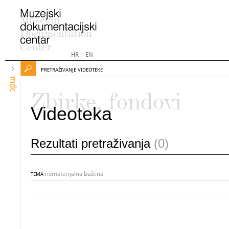
HR
|
EN
PRETRAŽIVANJE VIDEOTEKE
mdc
Zbirke, fondovi
Videoteka
Rezultati pretraživanja
(0)
nematerijalna baština
TEMA