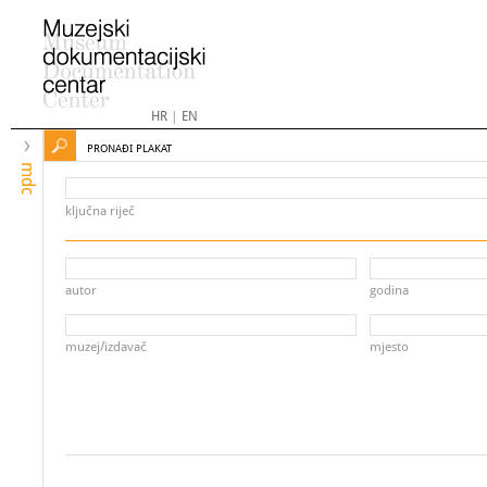
HR
|
EN
PRONAĐI PLAKAT
mdc
ključna riječ
autor
godina
muzej/izdavač
mjesto