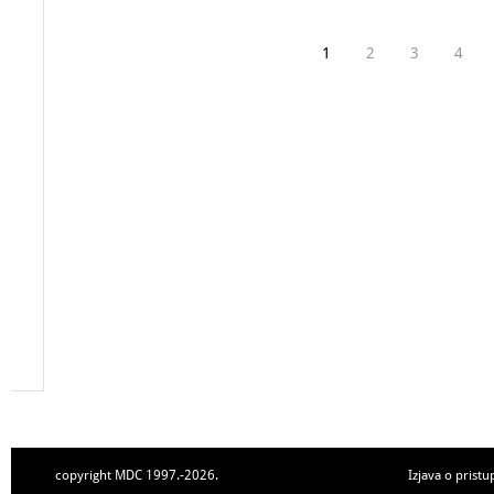
1
2
3
4
copyright MDC 1997.-2026.
Izjava o pristu