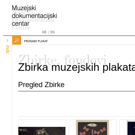
HR
|
EN
PRONAĐI PLAKAT
mdc
Zbirke, fondovi
Zbirka muzejskih plakat
Pregled Zbirke