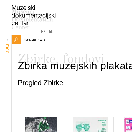
HR
|
EN
PRONAĐI PLAKAT
mdc
Zbirke, fondovi
Zbirka muzejskih plakat
Pregled Zbirke