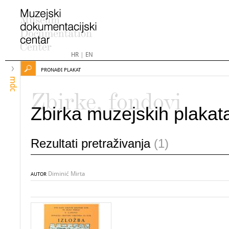
HR
|
EN
PRONAĐI PLAKAT
mdc
Zbirke, fondovi
Zbirka muzejskih plakat
Rezultati pretraživanja
(1)
Diminić Mirta
AUTOR