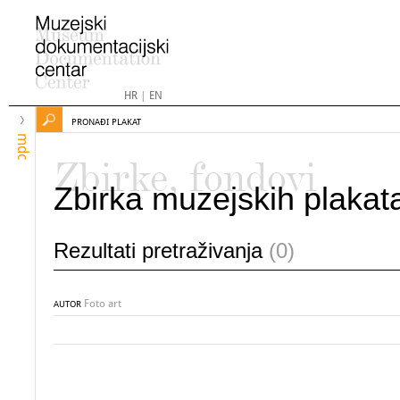
HR
|
EN
PRONAĐI PLAKAT
mdc
Zbirke, fondovi
Zbirka muzejskih plakat
Rezultati pretraživanja
(0)
Foto art
AUTOR