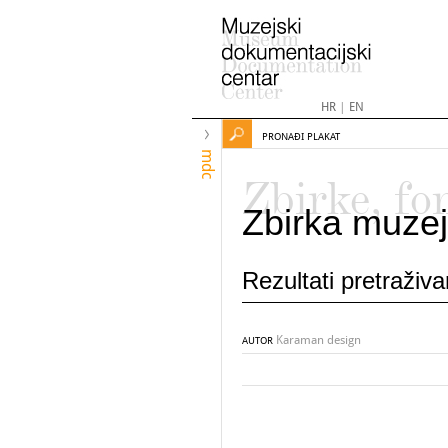
HR
|
EN
PRONAĐI PLAKAT
mdc
Zbirke, fo
Zbirka muzej
Rezultati pretraživ
Karaman design
AUTOR