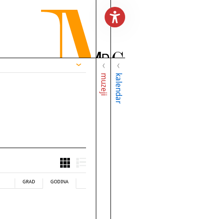
muzeji
kalendar
GRAD
GODINA