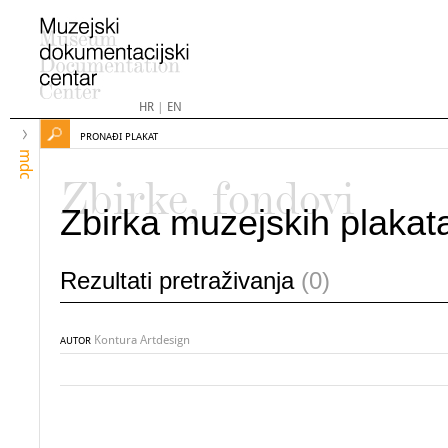
HR
|
EN
PRONAĐI PLAKAT
mdc
Zbirke, fondovi
Zbirka muzejskih plakat
Rezultati pretraživanja
(0)
Kontura Artdesign
AUTOR