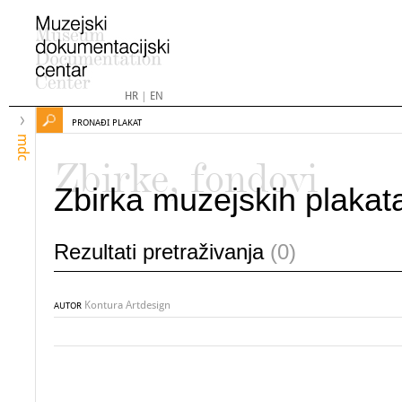
HR
|
EN
PRONAĐI PLAKAT
mdc
Zbirke, fondovi
Zbirka muzejskih plakat
Rezultati pretraživanja
(0)
Kontura Artdesign
AUTOR