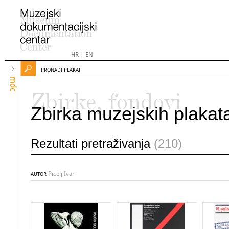
HR
|
EN
PRONAĐI PLAKAT
mdc
Zbirke, fondovi
Zbirka muzejskih plakat
Rezultati pretraživanja
(210)
Picelj Ivan
AUTOR