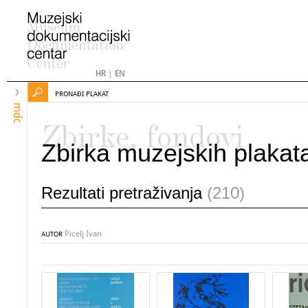
HR
|
EN
PRONAĐI PLAKAT
mdc
Zbirke, fondovi
Zbirka muzejskih plakat
Rezultati pretraživanja
(210)
Picelj Ivan
AUTOR