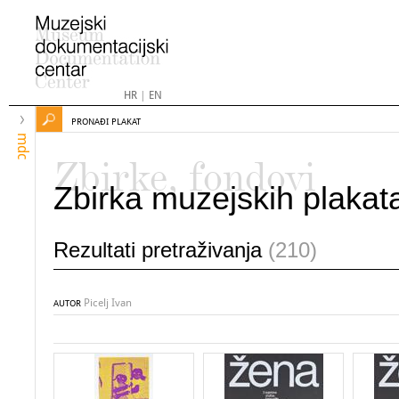
HR
|
EN
PRONAĐI PLAKAT
mdc
Zbirke, fondovi
Zbirka muzejskih plakat
Rezultati pretraživanja
(210)
Picelj Ivan
AUTOR