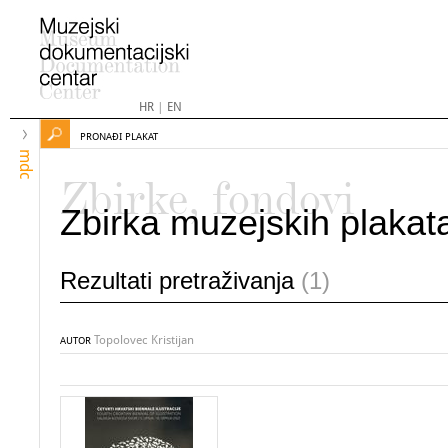
HR
|
EN
PRONAĐI PLAKAT
mdc
Zbirke, fondovi
Zbirka muzejskih plakat
Rezultati pretraživanja
(1)
Topolovec Kristijan
AUTOR