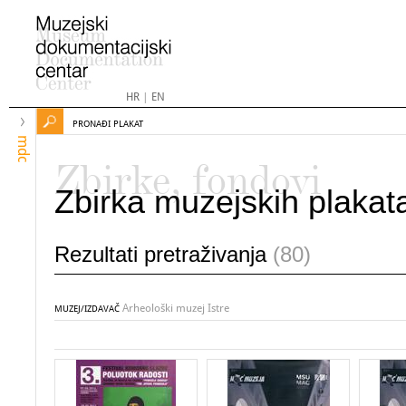
HR
|
EN
PRONAĐI PLAKAT
mdc
Zbirke, fondovi
Zbirka muzejskih plakat
Rezultati pretraživanja
(80)
Arheološki muzej Istre
MUZEJ/IZDAVAČ