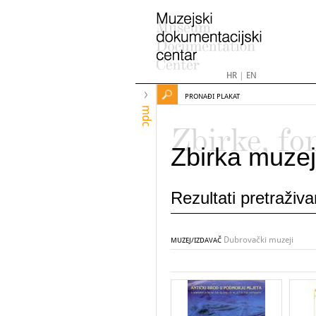
HR
|
EN
PRONAĐI PLAKAT
mdc
Zbirke, fo
Zbirka muzej
Rezultati pretraživ
Dubrovački muzeji
MUZEJ/IZDAVAČ