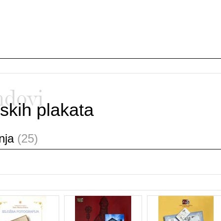
ndovi
skih plakata
anja
(25)