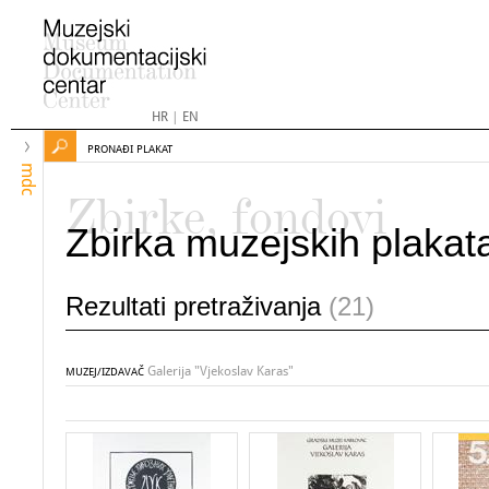
HR
|
EN
PRONAĐI PLAKAT
mdc
Zbirke, fondovi
Zbirka muzejskih plakat
Rezultati pretraživanja
(21)
Galerija "Vjekoslav Karas"
MUZEJ/IZDAVAČ