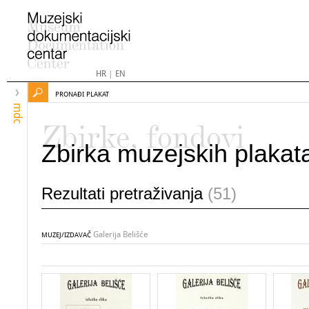
HR
|
EN
PRONAĐI PLAKAT
mdc
Zbirke, fondovi
Zbirka muzejskih plakat
Rezultati pretraživanja
(51)
Galerija Belišće
MUZEJ/IZDAVAČ