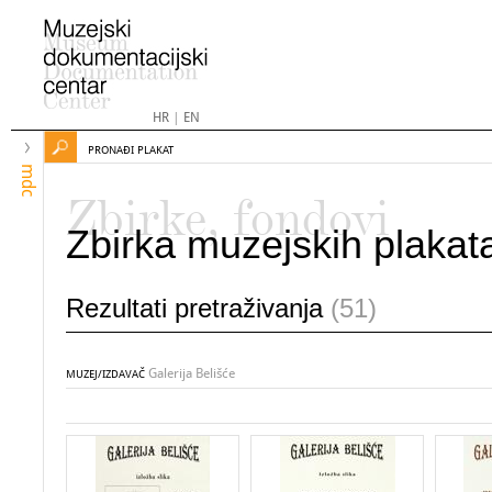
HR
|
EN
PRONAĐI PLAKAT
mdc
Zbirke, fondovi
Zbirka muzejskih plakat
Rezultati pretraživanja
(51)
Galerija Belišće
MUZEJ/IZDAVAČ