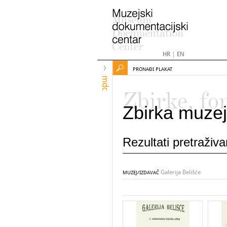
HR
|
EN
PRONAĐI PLAKAT
mdc
Zbirke, fo
Zbirka muzej
Rezultati pretraživ
Galerija Belišće
MUZEJ/IZDAVAČ