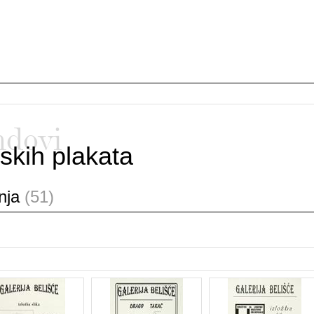
ndovi
skih plakata
anja
(51)