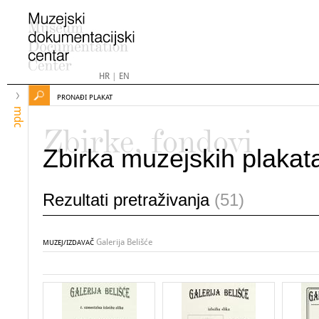
HR
|
EN
PRONAĐI PLAKAT
mdc
Zbirke, fondovi
Zbirka muzejskih plakat
Rezultati pretraživanja
(51)
Galerija Belišće
MUZEJ/IZDAVAČ