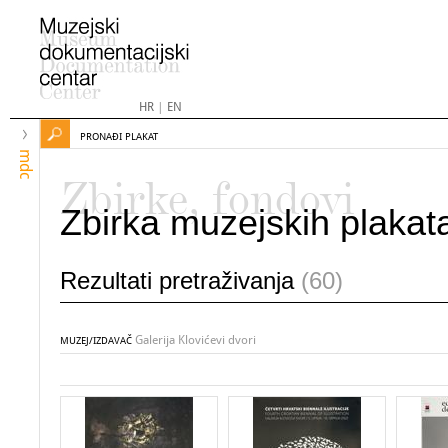
HR
|
EN
PRONAĐI PLAKAT
mdc
Zbirke, fondovi
Zbirka muzejskih plakat
Rezultati pretraživanja
(60)
Galerija Klovićevi dvori
MUZEJ/IZDAVAČ