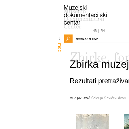
HR
|
EN
PRONAĐI PLAKAT
mdc
Zbirke, fo
Zbirka muzej
Rezultati pretraživ
Galerija Klovićevi dvori
MUZEJ/IZDAVAČ