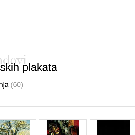
ndovi
skih plakata
anja
(60)