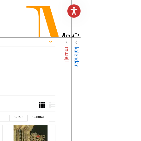
muzeji
kalendar
GRAD
GODINA