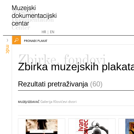
HR
|
EN
PRONAĐI PLAKAT
mdc
Zbirke, fondovi
Zbirka muzejskih plakat
Rezultati pretraživanja
(60)
Galerija Klovićevi dvori
MUZEJ/IZDAVAČ