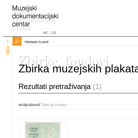
HR
|
EN
PRONAĐI PLAKAT
mdc
Zbirke, fondovi
Zbirka muzejskih plakat
Rezultati pretraživanja
(1)
Galerija fresaka
MUZEJ/IZDAVAČ