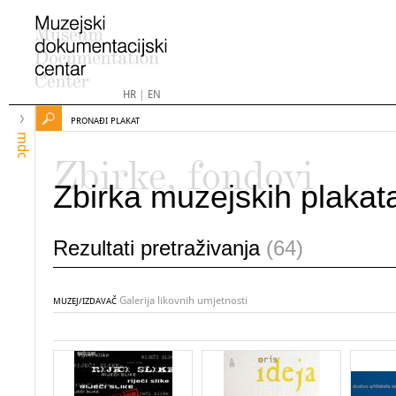
HR
|
EN
PRONAĐI PLAKAT
mdc
Zbirke, fondovi
Zbirka muzejskih plakat
Rezultati pretraživanja
(64)
Galerija likovnih umjetnosti
MUZEJ/IZDAVAČ