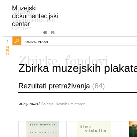
HR
|
EN
PRONAĐI PLAKAT
mdc
Zbirke, fondovi
Zbirka muzejskih plakat
Rezultati pretraživanja
(64)
Galerija likovnih umjetnosti
MUZEJ/IZDAVAČ