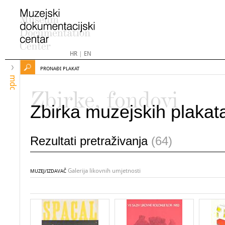
HR
|
EN
PRONAĐI PLAKAT
mdc
Zbirke, fondovi
Zbirka muzejskih plakat
Rezultati pretraživanja
(64)
Galerija likovnih umjetnosti
MUZEJ/IZDAVAČ