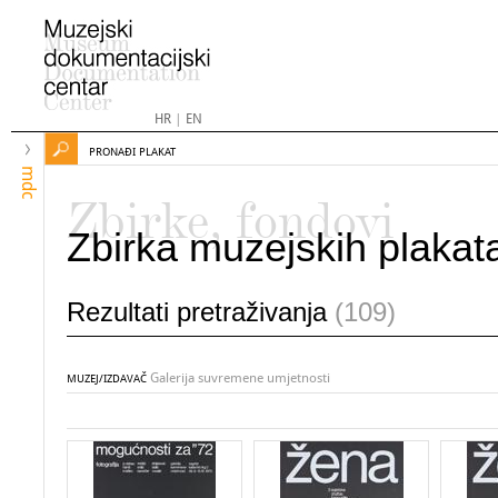
HR
|
EN
PRONAĐI PLAKAT
mdc
Zbirke, fondovi
Zbirka muzejskih plakat
Rezultati pretraživanja
(109)
Galerija suvremene umjetnosti
MUZEJ/IZDAVAČ