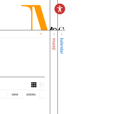
muzeji
kalendar
GRAD
GODINA