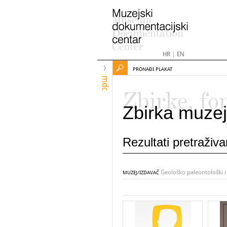
HR
|
EN
PRONAĐI PLAKAT
mdc
Zbirke, fo
Zbirka muzej
Rezultati pretraživ
Geološko paleontološki i
MUZEJ/IZDAVAČ