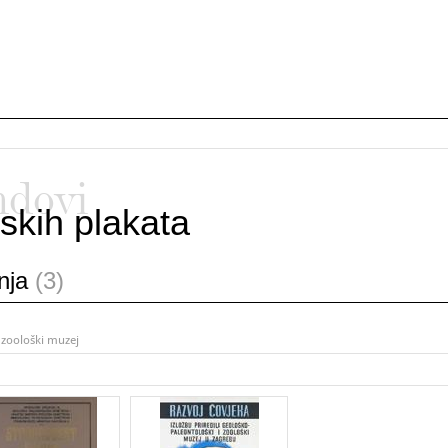
ndovi
skih plakata
anja
(3)
 zoološki muzej