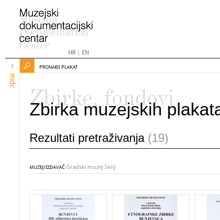
HR
|
EN
PRONAĐI PLAKAT
mdc
Zbirke, fondovi
Zbirka muzejskih plakat
Rezultati pretraživanja
(19)
Gradski muzej Senj
MUZEJ/IZDAVAČ