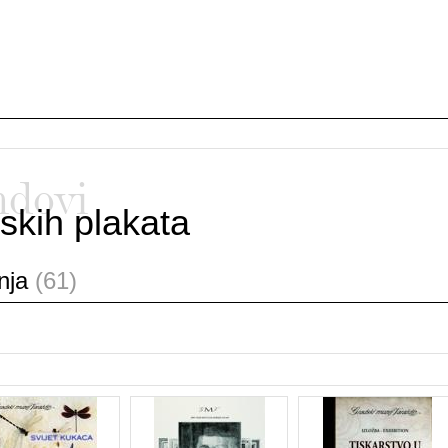
ndovi
skih plakata
anja
(61)