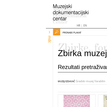
HR
|
EN
PRONAĐI PLAKAT
mdc
Zbirke, fo
Zbirka muzej
Rezultati pretraživ
Gradski muzej Varaždin
MUZEJ/IZDAVAČ