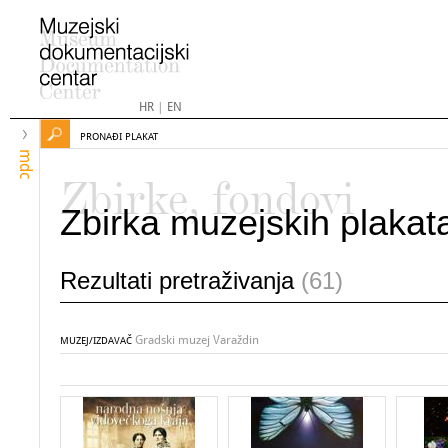
HR
|
EN
PRONAĐI PLAKAT
mdc
Zbirke, fondovi
Zbirka muzejskih plakat
Rezultati pretraživanja
(61)
Gradski muzej Varaždin
MUZEJ/IZDAVAČ