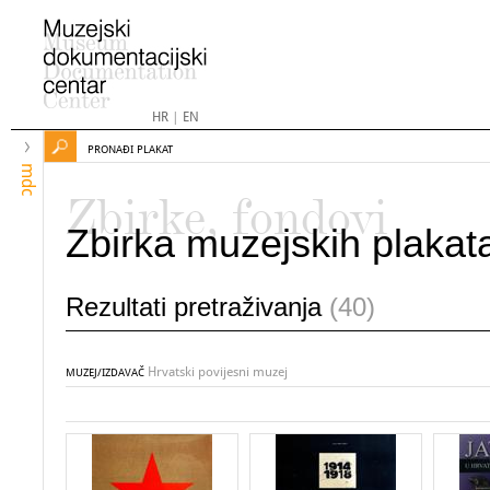
HR
|
EN
PRONAĐI PLAKAT
mdc
Zbirke, fondovi
Zbirka muzejskih plakat
Rezultati pretraživanja
(40)
Hrvatski povijesni muzej
MUZEJ/IZDAVAČ