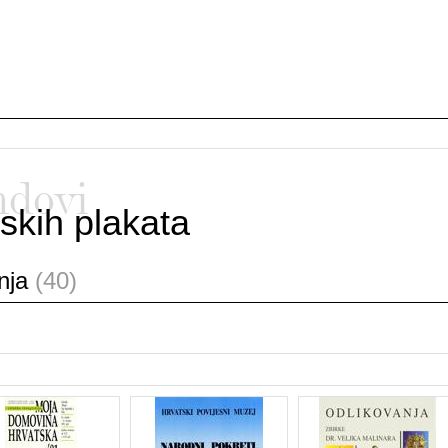
ndovi
skih plakata
anja
(40)