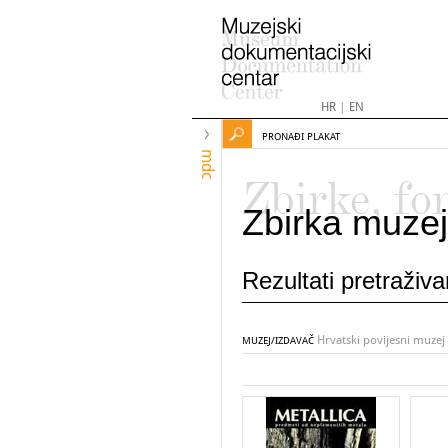
HR
|
EN
PRONAĐI PLAKAT
mdc
Zbirke, fo
Zbirka muzej
Rezultati pretraživ
Hrvatski povijesni muzej
MUZEJ/IZDAVAČ