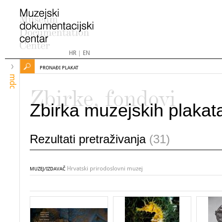
HR
|
EN
PRONAĐI PLAKAT
mdc
Zbirke, fondovi
Zbirka muzejskih plakat
Rezultati pretraživanja
(31)
Hrvatski prirodoslovni muzej
MUZEJ/IZDAVAČ